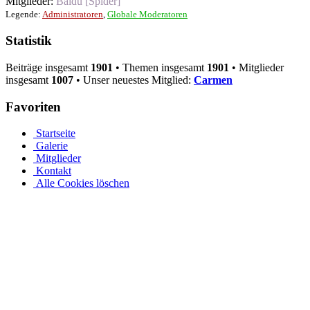
Mitglieder:
Baidu [Spider]
Legende:
Administratoren
,
Globale Moderatoren
Statistik
Beiträge insgesamt
1901
• Themen insgesamt
1901
• Mitglieder
insgesamt
1007
• Unser neuestes Mitglied:
Carmen
Favoriten
Startseite
Galerie
Mitglieder
Kontakt
Alle Cookies löschen
Ovalpool bis hin zu Rundpool, Achtformpool, rechteckigen
Pools und Gartenpool bei Pool.Net
Edelstahlpools gibt es in verschiedenen Ausführungen, Größen und
Preisen. Der Ovalpool kann bis zu einer Wassertiefe von 1,20 m
kostenfrei eingebaut werden. Sie haben auch die Möglichkeit, Ihren