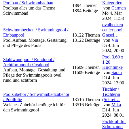
Poolbau / Schwimmbadbau
Kategorien
1894 Themen
Poolbau alles um das Thema
von
Carmen
1894 Beiträge
Schwimmbad
Mo 4. Mär
2024, 11:58
ovalbecken
Schwimmbecken / Swimmingpool /
center pool
Einbaupool
13122 Themen
Grasel…
Pool Aufbau, Montage, Gestaltung
13122 Beiträge
von
Vin
und Pflege des Pools
Di 4. Jun
2024, 20:00
Pool 3,60 x
Stahlwandpool / Rundpool /
1,20
Achtformpool / Ovalpool
11609 Themen
Kirchtimke
Aufbau, Montage, Gestaltung und
11609 Beiträge
von
Sarah
Pflege der Swimmingpools oval,
Di 4. Jun
rund und achtform
2024, 13:00
Tischler /
Poolzubehör / Schwimmbadzubehör
Tischlerin
/ Poolfolie
13516 Themen
(Schrei…
Welches Zubehör benötige ich für
13516 Beiträge
von
Mika
den Swimmingpool
Di 4. Jun
2024, 08:01
Fachkraft für
Schutz und