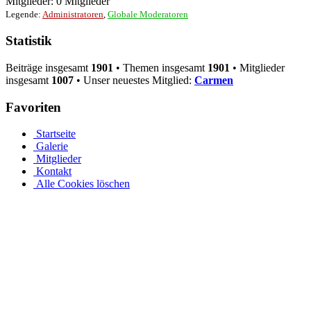
Mitglieder: 0 Mitglieder
Legende:
Administratoren
,
Globale Moderatoren
Statistik
Beiträge insgesamt
1901
• Themen insgesamt
1901
• Mitglieder
insgesamt
1007
• Unser neuestes Mitglied:
Carmen
Favoriten
Startseite
Galerie
Mitglieder
Kontakt
Alle Cookies löschen
Ovalpool bis hin zu Rundpool, Achtformpool, rechteckigen
Pools und Gartenpool bei Pool.Net
Edelstahlpools gibt es in verschiedenen Ausführungen, Größen und
Preisen. Der Ovalpool kann bis zu einer Wassertiefe von 1,20 m
kostenfrei eingebaut werden. Sie haben auch die Möglichkeit, Ihren