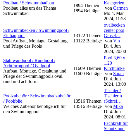
Poolbau / Schwimmbadbau
Kategorien
1894 Themen
Poolbau alles um das Thema
von
Carmen
1894 Beiträge
Schwimmbad
Mo 4. Mär
2024, 11:58
ovalbecken
Schwimmbecken / Swimmingpool /
center pool
Einbaupool
13122 Themen
Grasel…
Pool Aufbau, Montage, Gestaltung
13122 Beiträge
von
Vin
und Pflege des Pools
Di 4. Jun
2024, 20:00
Pool 3,60 x
Stahlwandpool / Rundpool /
1,20
Achtformpool / Ovalpool
11609 Themen
Kirchtimke
Aufbau, Montage, Gestaltung und
11609 Beiträge
von
Sarah
Pflege der Swimmingpools oval,
Di 4. Jun
rund und achtform
2024, 13:00
Tischler /
Poolzubehör / Schwimmbadzubehör
Tischlerin
/ Poolfolie
13516 Themen
(Schrei…
Welches Zubehör benötige ich für
13516 Beiträge
von
Mika
den Swimmingpool
Di 4. Jun
2024, 08:01
Fachkraft für
Schutz und