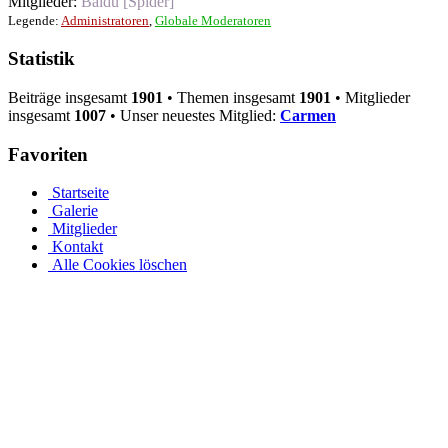
Mitglieder:
Baidu [Spider]
Legende:
Administratoren
,
Globale Moderatoren
Statistik
Beiträge insgesamt
1901
• Themen insgesamt
1901
• Mitglieder
insgesamt
1007
• Unser neuestes Mitglied:
Carmen
Favoriten
Startseite
Galerie
Mitglieder
Kontakt
Alle Cookies löschen
Ovalpool bis hin zu Rundpool, Achtformpool, rechteckigen
Pools und Gartenpool bei Pool.Net
Edelstahlpools gibt es in verschiedenen Ausführungen, Größen und
Preisen. Der Ovalpool kann bis zu einer Wassertiefe von 1,20 m
kostenfrei eingebaut werden. Sie haben auch die Möglichkeit, Ihren