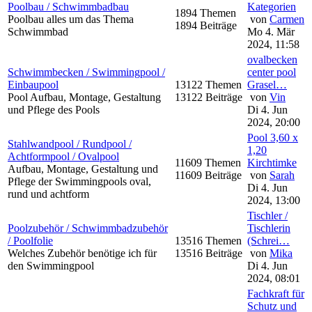
Poolbau / Schwimmbadbau
Kategorien
1894 Themen
Poolbau alles um das Thema
von
Carmen
1894 Beiträge
Schwimmbad
Mo 4. Mär
2024, 11:58
ovalbecken
Schwimmbecken / Swimmingpool /
center pool
Einbaupool
13122 Themen
Grasel…
Pool Aufbau, Montage, Gestaltung
13122 Beiträge
von
Vin
und Pflege des Pools
Di 4. Jun
2024, 20:00
Pool 3,60 x
Stahlwandpool / Rundpool /
1,20
Achtformpool / Ovalpool
11609 Themen
Kirchtimke
Aufbau, Montage, Gestaltung und
11609 Beiträge
von
Sarah
Pflege der Swimmingpools oval,
Di 4. Jun
rund und achtform
2024, 13:00
Tischler /
Poolzubehör / Schwimmbadzubehör
Tischlerin
/ Poolfolie
13516 Themen
(Schrei…
Welches Zubehör benötige ich für
13516 Beiträge
von
Mika
den Swimmingpool
Di 4. Jun
2024, 08:01
Fachkraft für
Schutz und