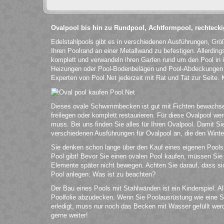
Ovalpool bis hin zu Rundpool, Achtformpool, rechteck
Edelstahlpools gibt es in verschiedenen Ausführungen, Grö
Ihren Poolrand an einer Metallwand zu befestigen. Allerdin
komplett und verwandeln ihren Garten rund um den Pool in 
Heizungen oder Pool-Bodenbelägen und Pool-Abdeckungen v
Experten von Pool.Net jederzeit mit Rat und Tat zur Seite.
Dieses ovale Schwimmbecken ist gut mit Fichten bewachsen 
freilegen oder komplett restaurieren. Für diese Ovalpool 
muss. Bei uns finden Sie alles für Ihren Ovalpool. Damit 
verschiedenen Ausführungen für Ovalpool an, die den Winter
Sie denken schon lange über den Kauf eines eigenen Pools 
Pool gibt! Bevor Sie einen ovalen Pool kaufen, müssen Sie 
Elemente später nicht bewegen. Achten Sie darauf, dass si
Pool anlegen: Was ist zu beachten?
Der Bau eines Pools mit Stahlwänden ist ein Kinderspiel. A
Poolfolie abzudecken. Wenn Sie Poolausrüstung wie eine Sand
erledigt, muss nur noch das Becken mit Wasser gefüllt we
gerne weiter!