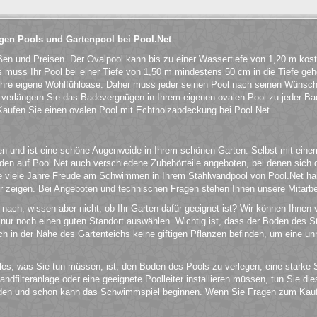
igen Pools und Gartenpool bei Pool.Net
ßen und Preisen. Der Ovalpool kann bis zu einer Wassertiefe von 1,20 m kost
gs muss Ihr Pool bei einer Tiefe von 1,50 m mindestens 50 cm in die Tiefe ge
ihre eigene Wohlfühloase. Daher muss jeder seinen Pool nach seinen Wünsche
erlängern Sie das Badevergnügen in Ihrem eigenen ovalen Pool zu jeder Ba
 Kaufen Sie einen ovalen Pool mit Echtholzabdeckung bei Pool.Net
und ist eine schöne Augenweide in Ihrem schönen Garten. Selbst mit einem Ho
werden auf Pool.Net auch verschiedene Zubehörteile angeboten, bei denen si
Sie viele Jahre Freude am Schwimmen in Ihrem Stahlwandpool von Pool.Net ha
 zeigen. Bei Angeboten und technischen Fragen stehen Ihnen unsere Mitarbeit
nach, wissen aber nicht, ob Ihr Garten dafür geeignet ist? Wir können Ihnen
nur noch einen guten Standort auswählen. Wichtig ist, dass der Boden des St
ch in der Nähe des Gartenteichs keine giftigen Pflanzen befinden, um eine
lles, was Sie tun müssen, ist, den Boden des Pools zu verlegen, eine starke 
filteranlage oder eine geeignete Poolleiter installieren müssen, tun Sie die
rden und schon kann das Schwimmspiel beginnen. Wenn Sie Fragen zum Kauf 