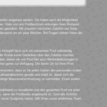
enfrei eingebaut werden. Sie haben auch die Möglichkeit,
hen. Viele von uns Poolbesitzern entsorgen ihren Rostpool
n gestalten. Mit unserem nützlichen Zubehör wie Solar-
desaison um ein paar Wochen. Bei Fragen stehen Ihnen die
lzgriff lässt sich ein verrosteter Pool vollständig
ch der Kunde keine Gedanken über das Zubehör machen
ben, bieten wir von Pool.Net auch Winterabdeckungen in
er gerne zur Verfügung. Der beste Ort für Ihren Pool
 versichern, dass es für jeden Garten den passenden ovalen
ahlwandbeckens gerade und stabil ist, damit sich die
 unnötige Wasserverschmutzung zu vermeiden. Einen ovalen
Stahlwand zu installieren und den gesamten Pool mit einer
s, wenn der Poolboden angebracht ist. Sind alle Schritte
eines Ovalpools haben, hilft Ihnen unser erfahrenes Team