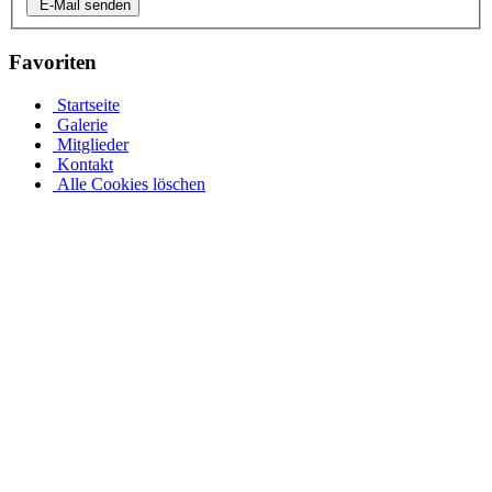
E-Mail senden
Favoriten
Startseite
Galerie
Mitglieder
Kontakt
Alle Cookies löschen
Ovalpool bis hin zu Rundpool, Achtformpool, rechteckigen
Pools und Gartenpool bei Pool.Net
Edelstahlpools gibt es in verschiedenen Ausführungen, Größen und
Preisen. Der Ovalpool kann bis zu einer Wassertiefe von 1,20 m
kostenfrei eingebaut werden. Sie haben auch die Möglichkeit, Ihren
Poolrand an einer Metallwand zu befestigen. Allerdings muss Ihr
Pool bei einer Tiefe von 1,50 m mindestens 50 cm in die Tiefe
gehen. Viele von uns Poolbesitzern entsorgen ihren Rostpool
komplett und verwandeln ihren Garten rund um den Pool in ihre
eigene Wohlfühloase. Daher muss jeder seinen Pool nach seinen