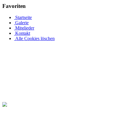
Favoriten
Startseite
Galerie
Mitglieder
Kontakt
Alle Cookies löschen
Ovalpool bis hin zu Rundpool, Achtformpool, rechteckigen Pools
Edelstahlpools gibt es in verschiedenen Ausführungen, Größen und Pr
an einer Metallwand zu befestigen. Allerdings muss Ihr Pool bei ein
ihren Garten rund um den Pool in ihre eigene Wohlfühloase. Daher 
Pool-Abdeckungen verlängern Sie das Badevergnügen in Ihrem eigenen
Seite. Kaufen Sie einen ovalen Pool mit Echtholzabdeckung bei Pool
Dieses ovale Schwimmbecken ist gut mit Fichten bewachsen und ist ein
komplett restaurieren. Für diese Ovalpool werden auf Pool.Net auch
Ihren Ovalpool. Damit Sie viele Jahre Freude am Schwimmen in Ihre
die den Winter zeigen. Bei Angeboten und technischen Fragen stehen 