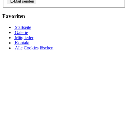
E-Mail senden
Favoriten
Startseite
Galerie
Mitglieder
Kontakt
Alle Cookies löschen
Ovalpool bis hin zu Rundpool, Achtformpool, rechteckigen
Pools und Gartenpool bei Pool.Net
Edelstahlpools gibt es in verschiedenen Ausführungen, Größen und
Preisen. Der Ovalpool kann bis zu einer Wassertiefe von 1,20 m
kostenfrei eingebaut werden. Sie haben auch die Möglichkeit, Ihren
Poolrand an einer Metallwand zu befestigen. Allerdings muss Ihr
Pool bei einer Tiefe von 1,50 m mindestens 50 cm in die Tiefe
gehen. Viele von uns Poolbesitzern entsorgen ihren Rostpool
komplett und verwandeln ihren Garten rund um den Pool in ihre
eigene Wohlfühloase. Daher muss jeder seinen Pool nach seinen