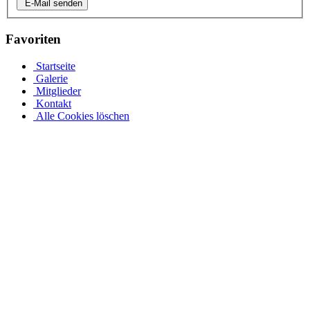
E-Mail senden
Favoriten
Startseite
Galerie
Mitglieder
Kontakt
Alle Cookies löschen
Ovalpool bis hin zu Rundpool, Achtformpool, rechteckigen
Pools und Gartenpool bei Pool.Net
Edelstahlpools gibt es in verschiedenen Ausführungen, Größen und
Preisen. Der Ovalpool kann bis zu einer Wassertiefe von 1,20 m
kostenfrei eingebaut werden. Sie haben auch die Möglichkeit, Ihren
Poolrand an einer Metallwand zu befestigen. Allerdings muss Ihr
Pool bei einer Tiefe von 1,50 m mindestens 50 cm in die Tiefe
gehen. Viele von uns Poolbesitzern entsorgen ihren Rostpool
komplett und verwandeln ihren Garten rund um den Pool in ihre
eigene Wohlfühloase. Daher muss jeder seinen Pool nach seinen