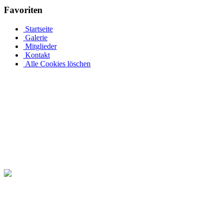
Favoriten
Startseite
Galerie
Mitglieder
Kontakt
Alle Cookies löschen
Ovalpool bis hin zu Rundpool, Achtformpool, rechteckigen Pools
Edelstahlpools gibt es in verschiedenen Ausführungen, Größen und Pr
an einer Metallwand zu befestigen. Allerdings muss Ihr Pool bei ein
ihren Garten rund um den Pool in ihre eigene Wohlfühloase. Daher 
Pool-Abdeckungen verlängern Sie das Badevergnügen in Ihrem eigenen
Seite. Kaufen Sie einen ovalen Pool mit Echtholzabdeckung bei Pool
Dieses ovale Schwimmbecken ist gut mit Fichten bewachsen und ist ein
komplett restaurieren. Für diese Ovalpool werden auf Pool.Net auch
Ihren Ovalpool. Damit Sie viele Jahre Freude am Schwimmen in Ihre
die den Winter zeigen. Bei Angeboten und technischen Fragen stehen 