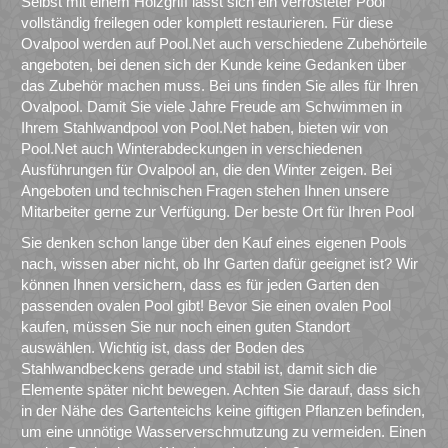
Selbst mit einem Holzgriff lässt sich ein verrosteter Pool
vollständig freilegen oder komplett restaurieren. Für diese
Ovalpool werden auf Pool.Net auch verschiedene Zubehörteile
angeboten, bei denen sich der Kunde keine Gedanken über
das Zubehör machen muss. Bei uns finden Sie alles für Ihren
Ovalpool. Damit Sie viele Jahre Freude am Schwimmen in
Ihrem Stahlwandpool von Pool.Net haben, bieten wir von
Pool.Net auch Winterabdeckungen in verschiedenen
Ausführungen für Ovalpool an, die den Winter zeigen. Bei
Angeboten und technischen Fragen stehen Ihnen unsere
Mitarbeiter gerne zur Verfügung. Der beste Ort für Ihren Pool
Sie denken schon lange über den Kauf eines eigenen Pools
nach, wissen aber nicht, ob Ihr Garten dafür geeignet ist? Wir
können Ihnen versichern, dass es für jeden Garten den
passenden ovalen Pool gibt! Bevor Sie einen ovalen Pool
kaufen, müssen Sie nur noch einen guten Standort
auswählen. Wichtig ist, dass der Boden des
Stahlwandbeckens gerade und stabil ist, damit sich die
Elemente später nicht bewegen. Achten Sie darauf, dass sich
in der Nähe des Gartenteichs keine giftigen Pflanzen befinden,
um eine unnötige Wasserverschmutzung zu vermeiden. Einen