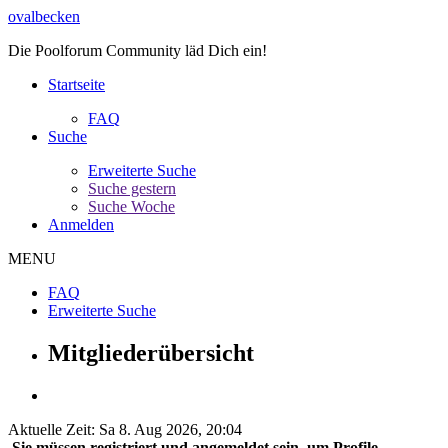
ovalbecken
Die Poolforum Community läd Dich ein!
Startseite
FAQ
Suche
Erweiterte Suche
Suche gestern
Suche Woche
Anmelden
MENU
FAQ
Erweiterte Suche
Mitgliederübersicht
Aktuelle Zeit: Sa 8. Aug 2026, 20:04
Sie müssen registriert und angemeldet sein, um Profile