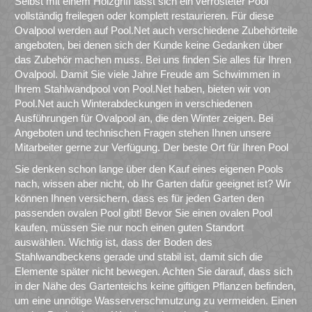
Selbst mit einem Holzgriff lässt sich ein verrosteter Pool
vollständig freilegen oder komplett restaurieren. Für diese
Ovalpool werden auf Pool.Net auch verschiedene Zubehörteile
angeboten, bei denen sich der Kunde keine Gedanken über
das Zubehör machen muss. Bei uns finden Sie alles für Ihren
Ovalpool. Damit Sie viele Jahre Freude am Schwimmen in
Ihrem Stahlwandpool von Pool.Net haben, bieten wir von
Pool.Net auch Winterabdeckungen in verschiedenen
Ausführungen für Ovalpool an, die den Winter zeigen. Bei
Angeboten und technischen Fragen stehen Ihnen unsere
Mitarbeiter gerne zur Verfügung. Der beste Ort für Ihren Pool
Sie denken schon lange über den Kauf eines eigenen Pools
nach, wissen aber nicht, ob Ihr Garten dafür geeignet ist? Wir
können Ihnen versichern, dass es für jeden Garten den
passenden ovalen Pool gibt! Bevor Sie einen ovalen Pool
kaufen, müssen Sie nur noch einen guten Standort
auswählen. Wichtig ist, dass der Boden des
Stahlwandbeckens gerade und stabil ist, damit sich die
Elemente später nicht bewegen. Achten Sie darauf, dass sich
in der Nähe des Gartenteichs keine giftigen Pflanzen befinden,
um eine unnötige Wasserverschmutzung zu vermeiden. Einen