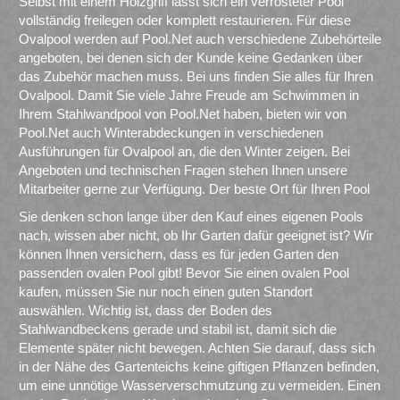
Selbst mit einem Holzgriff lässt sich ein verrosteter Pool
vollständig freilegen oder komplett restaurieren. Für diese
Ovalpool werden auf Pool.Net auch verschiedene Zubehörteile
angeboten, bei denen sich der Kunde keine Gedanken über
das Zubehör machen muss. Bei uns finden Sie alles für Ihren
Ovalpool. Damit Sie viele Jahre Freude am Schwimmen in
Ihrem Stahlwandpool von Pool.Net haben, bieten wir von
Pool.Net auch Winterabdeckungen in verschiedenen
Ausführungen für Ovalpool an, die den Winter zeigen. Bei
Angeboten und technischen Fragen stehen Ihnen unsere
Mitarbeiter gerne zur Verfügung. Der beste Ort für Ihren Pool
Sie denken schon lange über den Kauf eines eigenen Pools
nach, wissen aber nicht, ob Ihr Garten dafür geeignet ist? Wir
können Ihnen versichern, dass es für jeden Garten den
passenden ovalen Pool gibt! Bevor Sie einen ovalen Pool
kaufen, müssen Sie nur noch einen guten Standort
auswählen. Wichtig ist, dass der Boden des
Stahlwandbeckens gerade und stabil ist, damit sich die
Elemente später nicht bewegen. Achten Sie darauf, dass sich
in der Nähe des Gartenteichs keine giftigen Pflanzen befinden,
um eine unnötige Wasserverschmutzung zu vermeiden. Einen