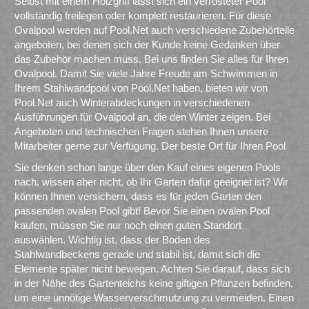
Selbst mit einem Holzgriff lässt sich ein verrosteter Pool
vollständig freilegen oder komplett restaurieren. Für diese
Ovalpool werden auf Pool.Net auch verschiedene Zubehörteile
angeboten, bei denen sich der Kunde keine Gedanken über
das Zubehör machen muss. Bei uns finden Sie alles für Ihren
Ovalpool. Damit Sie viele Jahre Freude am Schwimmen in
Ihrem Stahlwandpool von Pool.Net haben, bieten wir von
Pool.Net auch Winterabdeckungen in verschiedenen
Ausführungen für Ovalpool an, die den Winter zeigen. Bei
Angeboten und technischen Fragen stehen Ihnen unsere
Mitarbeiter gerne zur Verfügung. Der beste Ort für Ihren Pool
Sie denken schon lange über den Kauf eines eigenen Pools
nach, wissen aber nicht, ob Ihr Garten dafür geeignet ist? Wir
können Ihnen versichern, dass es für jeden Garten den
passenden ovalen Pool gibt! Bevor Sie einen ovalen Pool
kaufen, müssen Sie nur noch einen guten Standort
auswählen. Wichtig ist, dass der Boden des
Stahlwandbeckens gerade und stabil ist, damit sich die
Elemente später nicht bewegen. Achten Sie darauf, dass sich
in der Nähe des Gartenteichs keine giftigen Pflanzen befinden,
um eine unnötige Wasserverschmutzung zu vermeiden. Einen