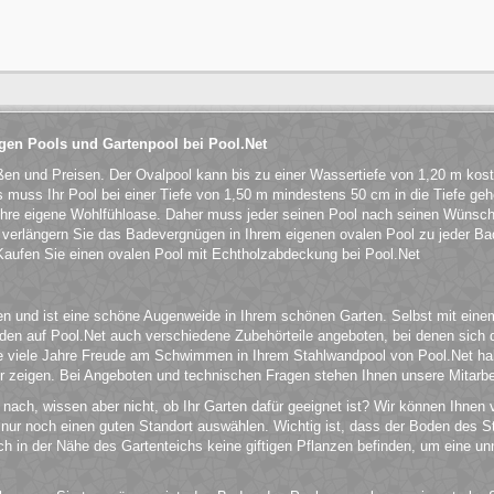
igen Pools und Gartenpool bei Pool.Net
ßen und Preisen. Der Ovalpool kann bis zu einer Wassertiefe von 1,20 m kost
gs muss Ihr Pool bei einer Tiefe von 1,50 m mindestens 50 cm in die Tiefe ge
ihre eigene Wohlfühloase. Daher muss jeder seinen Pool nach seinen Wünsche
erlängern Sie das Badevergnügen in Ihrem eigenen ovalen Pool zu jeder Ba
 Kaufen Sie einen ovalen Pool mit Echtholzabdeckung bei Pool.Net
und ist eine schöne Augenweide in Ihrem schönen Garten. Selbst mit einem Ho
werden auf Pool.Net auch verschiedene Zubehörteile angeboten, bei denen si
Sie viele Jahre Freude am Schwimmen in Ihrem Stahlwandpool von Pool.Net ha
 zeigen. Bei Angeboten und technischen Fragen stehen Ihnen unsere Mitarbeit
nach, wissen aber nicht, ob Ihr Garten dafür geeignet ist? Wir können Ihnen
nur noch einen guten Standort auswählen. Wichtig ist, dass der Boden des St
ch in der Nähe des Gartenteichs keine giftigen Pflanzen befinden, um eine