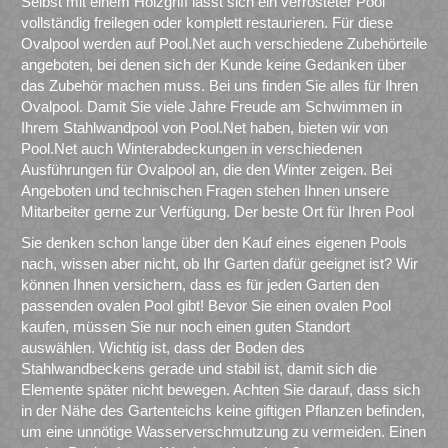
Selbst mit einem Holzgriff lässt sich ein verrosteter Pool
vollständig freilegen oder komplett restaurieren. Für diese
Ovalpool werden auf Pool.Net auch verschiedene Zubehörteile
angeboten, bei denen sich der Kunde keine Gedanken über
das Zubehör machen muss. Bei uns finden Sie alles für Ihren
Ovalpool. Damit Sie viele Jahre Freude am Schwimmen in
Ihrem Stahlwandpool von Pool.Net haben, bieten wir von
Pool.Net auch Winterabdeckungen in verschiedenen
Ausführungen für Ovalpool an, die den Winter zeigen. Bei
Angeboten und technischen Fragen stehen Ihnen unsere
Mitarbeiter gerne zur Verfügung. Der beste Ort für Ihren Pool
Sie denken schon lange über den Kauf eines eigenen Pools
nach, wissen aber nicht, ob Ihr Garten dafür geeignet ist? Wir
können Ihnen versichern, dass es für jeden Garten den
passenden ovalen Pool gibt! Bevor Sie einen ovalen Pool
kaufen, müssen Sie nur noch einen guten Standort
auswählen. Wichtig ist, dass der Boden des
Stahlwandbeckens gerade und stabil ist, damit sich die
Elemente später nicht bewegen. Achten Sie darauf, dass sich
in der Nähe des Gartenteichs keine giftigen Pflanzen befinden,
um eine unnötige Wasserverschmutzung zu vermeiden. Einen