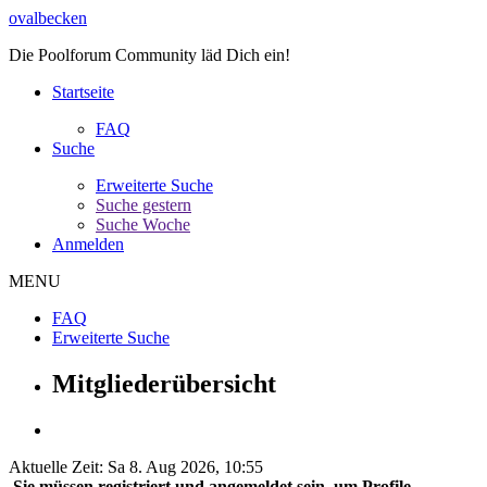
ovalbecken
Die Poolforum Community läd Dich ein!
Startseite
FAQ
Suche
Erweiterte Suche
Suche gestern
Suche Woche
Anmelden
MENU
FAQ
Erweiterte Suche
Mitgliederübersicht
Aktuelle Zeit: Sa 8. Aug 2026, 10:55
Sie müssen registriert und angemeldet sein, um Profile