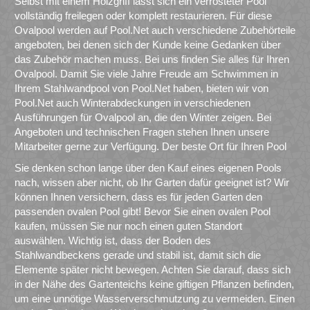
Selbst mit einem Holzgriff lässt sich ein verrosteter Pool
vollständig freilegen oder komplett restaurieren. Für diese
Ovalpool werden auf Pool.Net auch verschiedene Zubehörteile
angeboten, bei denen sich der Kunde keine Gedanken über
das Zubehör machen muss. Bei uns finden Sie alles für Ihren
Ovalpool. Damit Sie viele Jahre Freude am Schwimmen in
Ihrem Stahlwandpool von Pool.Net haben, bieten wir von
Pool.Net auch Winterabdeckungen in verschiedenen
Ausführungen für Ovalpool an, die den Winter zeigen. Bei
Angeboten und technischen Fragen stehen Ihnen unsere
Mitarbeiter gerne zur Verfügung. Der beste Ort für Ihren Pool
Sie denken schon lange über den Kauf eines eigenen Pools
nach, wissen aber nicht, ob Ihr Garten dafür geeignet ist? Wir
können Ihnen versichern, dass es für jeden Garten den
passenden ovalen Pool gibt! Bevor Sie einen ovalen Pool
kaufen, müssen Sie nur noch einen guten Standort
auswählen. Wichtig ist, dass der Boden des
Stahlwandbeckens gerade und stabil ist, damit sich die
Elemente später nicht bewegen. Achten Sie darauf, dass sich
in der Nähe des Gartenteichs keine giftigen Pflanzen befinden,
um eine unnötige Wasserverschmutzung zu vermeiden. Einen