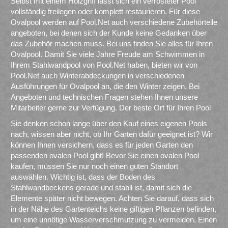
Selbst mit einem Holzgriff lässt sich ein verrosteter Pool
vollständig freilegen oder komplett restaurieren. Für diese
Ovalpool werden auf Pool.Net auch verschiedene Zubehörteile
angeboten, bei denen sich der Kunde keine Gedanken über
das Zubehör machen muss. Bei uns finden Sie alles für Ihren
Ovalpool. Damit Sie viele Jahre Freude am Schwimmen in
Ihrem Stahlwandpool von Pool.Net haben, bieten wir von
Pool.Net auch Winterabdeckungen in verschiedenen
Ausführungen für Ovalpool an, die den Winter zeigen. Bei
Angeboten und technischen Fragen stehen Ihnen unsere
Mitarbeiter gerne zur Verfügung. Der beste Ort für Ihren Pool
Sie denken schon lange über den Kauf eines eigenen Pools
nach, wissen aber nicht, ob Ihr Garten dafür geeignet ist? Wir
können Ihnen versichern, dass es für jeden Garten den
passenden ovalen Pool gibt! Bevor Sie einen ovalen Pool
kaufen, müssen Sie nur noch einen guten Standort
auswählen. Wichtig ist, dass der Boden des
Stahlwandbeckens gerade und stabil ist, damit sich die
Elemente später nicht bewegen. Achten Sie darauf, dass sich
in der Nähe des Gartenteichs keine giftigen Pflanzen befinden,
um eine unnötige Wasserverschmutzung zu vermeiden. Einen