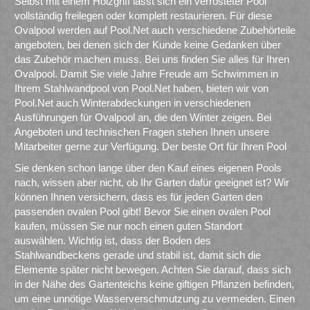
Selbst mit einem Holzgriff lässt sich ein verrosteter Pool
vollständig freilegen oder komplett restaurieren. Für diese
Ovalpool werden auf Pool.Net auch verschiedene Zubehörteile
angeboten, bei denen sich der Kunde keine Gedanken über
das Zubehör machen muss. Bei uns finden Sie alles für Ihren
Ovalpool. Damit Sie viele Jahre Freude am Schwimmen in
Ihrem Stahlwandpool von Pool.Net haben, bieten wir von
Pool.Net auch Winterabdeckungen in verschiedenen
Ausführungen für Ovalpool an, die den Winter zeigen. Bei
Angeboten und technischen Fragen stehen Ihnen unsere
Mitarbeiter gerne zur Verfügung. Der beste Ort für Ihren Pool
Sie denken schon lange über den Kauf eines eigenen Pools
nach, wissen aber nicht, ob Ihr Garten dafür geeignet ist? Wir
können Ihnen versichern, dass es für jeden Garten den
passenden ovalen Pool gibt! Bevor Sie einen ovalen Pool
kaufen, müssen Sie nur noch einen guten Standort
auswählen. Wichtig ist, dass der Boden des
Stahlwandbeckens gerade und stabil ist, damit sich die
Elemente später nicht bewegen. Achten Sie darauf, dass sich
in der Nähe des Gartenteichs keine giftigen Pflanzen befinden,
um eine unnötige Wasserverschmutzung zu vermeiden. Einen