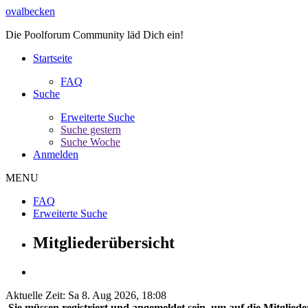
ovalbecken
Die Poolforum Community läd Dich ein!
Startseite
FAQ
Suche
Erweiterte Suche
Suche gestern
Suche Woche
Anmelden
MENU
FAQ
Erweiterte Suche
Mitgliederübersicht
Aktuelle Zeit: Sa 8. Aug 2026, 18:08
Sie müssen registriert und angemeldet sein, um auf die Mitglieder