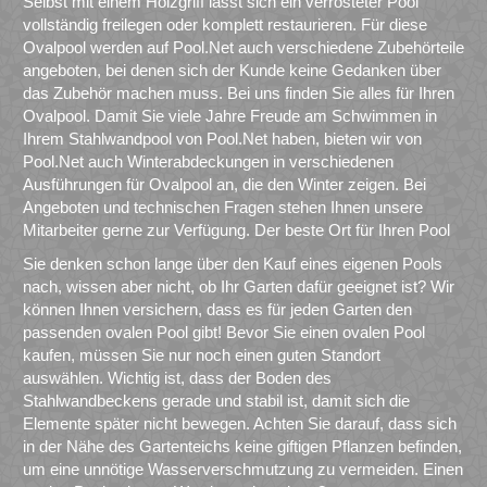
Selbst mit einem Holzgriff lässt sich ein verrosteter Pool
vollständig freilegen oder komplett restaurieren. Für diese
Ovalpool werden auf Pool.Net auch verschiedene Zubehörteile
angeboten, bei denen sich der Kunde keine Gedanken über
das Zubehör machen muss. Bei uns finden Sie alles für Ihren
Ovalpool. Damit Sie viele Jahre Freude am Schwimmen in
Ihrem Stahlwandpool von Pool.Net haben, bieten wir von
Pool.Net auch Winterabdeckungen in verschiedenen
Ausführungen für Ovalpool an, die den Winter zeigen. Bei
Angeboten und technischen Fragen stehen Ihnen unsere
Mitarbeiter gerne zur Verfügung. Der beste Ort für Ihren Pool
Sie denken schon lange über den Kauf eines eigenen Pools
nach, wissen aber nicht, ob Ihr Garten dafür geeignet ist? Wir
können Ihnen versichern, dass es für jeden Garten den
passenden ovalen Pool gibt! Bevor Sie einen ovalen Pool
kaufen, müssen Sie nur noch einen guten Standort
auswählen. Wichtig ist, dass der Boden des
Stahlwandbeckens gerade und stabil ist, damit sich die
Elemente später nicht bewegen. Achten Sie darauf, dass sich
in der Nähe des Gartenteichs keine giftigen Pflanzen befinden,
um eine unnötige Wasserverschmutzung zu vermeiden. Einen