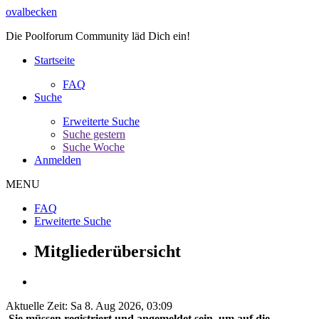
ovalbecken
Die Poolforum Community läd Dich ein!
Startseite
FAQ
Suche
Erweiterte Suche
Suche gestern
Suche Woche
Anmelden
MENU
FAQ
Erweiterte Suche
Mitgliederübersicht
Aktuelle Zeit: Sa 8. Aug 2026, 03:09
Sie müssen registriert und angemeldet sein, um auf die