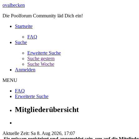
ovalbecken
Die Poolforum Community läd Dich ein!
Startseite
FAQ
Suche
Erweiterte Suche
Suche gestern
Suche Woche
Anmelden
MENU
FAQ
Erweiterte Suche
Mitgliederübersicht
Aktuelle Zeit: Sa 8. Aug 2026, 17:07
Sie müssen registriert und angemeldet sein, um auf die Mitglieder