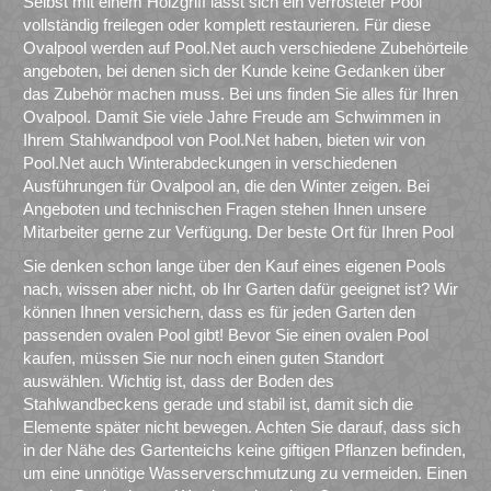
Selbst mit einem Holzgriff lässt sich ein verrosteter Pool
vollständig freilegen oder komplett restaurieren. Für diese
Ovalpool werden auf Pool.Net auch verschiedene Zubehörteile
angeboten, bei denen sich der Kunde keine Gedanken über
das Zubehör machen muss. Bei uns finden Sie alles für Ihren
Ovalpool. Damit Sie viele Jahre Freude am Schwimmen in
Ihrem Stahlwandpool von Pool.Net haben, bieten wir von
Pool.Net auch Winterabdeckungen in verschiedenen
Ausführungen für Ovalpool an, die den Winter zeigen. Bei
Angeboten und technischen Fragen stehen Ihnen unsere
Mitarbeiter gerne zur Verfügung. Der beste Ort für Ihren Pool
Sie denken schon lange über den Kauf eines eigenen Pools
nach, wissen aber nicht, ob Ihr Garten dafür geeignet ist? Wir
können Ihnen versichern, dass es für jeden Garten den
passenden ovalen Pool gibt! Bevor Sie einen ovalen Pool
kaufen, müssen Sie nur noch einen guten Standort
auswählen. Wichtig ist, dass der Boden des
Stahlwandbeckens gerade und stabil ist, damit sich die
Elemente später nicht bewegen. Achten Sie darauf, dass sich
in der Nähe des Gartenteichs keine giftigen Pflanzen befinden,
um eine unnötige Wasserverschmutzung zu vermeiden. Einen