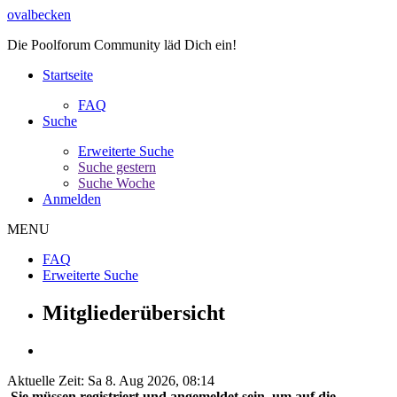
ovalbecken
Die Poolforum Community läd Dich ein!
Startseite
FAQ
Suche
Erweiterte Suche
Suche gestern
Suche Woche
Anmelden
MENU
FAQ
Erweiterte Suche
Mitgliederübersicht
Aktuelle Zeit: Sa 8. Aug 2026, 08:14
Sie müssen registriert und angemeldet sein, um auf die