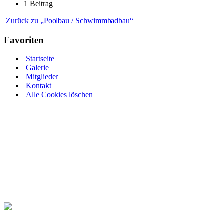
1 Beitrag
Zurück zu „Poolbau / Schwimmbadbau“
Favoriten
Startseite
Galerie
Mitglieder
Kontakt
Alle Cookies löschen
Ovalpool bis hin zu Rundpool, Achtformpool, rechteckigen Pools
Edelstahlpools gibt es in verschiedenen Ausführungen, Größen und Pr
an einer Metallwand zu befestigen. Allerdings muss Ihr Pool bei ein
ihren Garten rund um den Pool in ihre eigene Wohlfühloase. Daher 
Pool-Abdeckungen verlängern Sie das Badevergnügen in Ihrem eigenen
Seite. Kaufen Sie einen ovalen Pool mit Echtholzabdeckung bei Pool