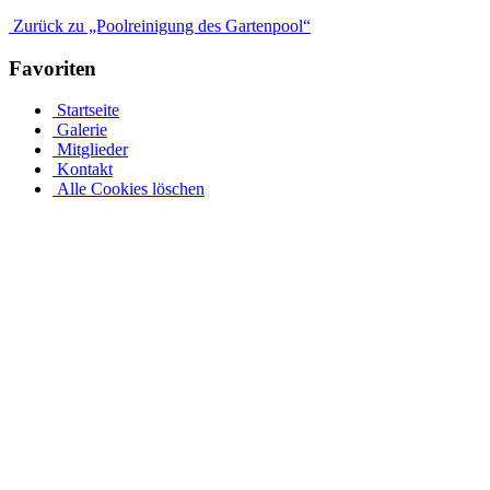
Zurück zu „Poolreinigung des Gartenpool“
Favoriten
Startseite
Galerie
Mitglieder
Kontakt
Alle Cookies löschen
Ovalpool bis hin zu Rundpool, Achtformpool, rechteckigen
Pools und Gartenpool bei Pool.Net
Edelstahlpools gibt es in verschiedenen Ausführungen, Größen und
Preisen. Der Ovalpool kann bis zu einer Wassertiefe von 1,20 m
kostenfrei eingebaut werden. Sie haben auch die Möglichkeit, Ihren
Poolrand an einer Metallwand zu befestigen. Allerdings muss Ihr
Pool bei einer Tiefe von 1,50 m mindestens 50 cm in die Tiefe
gehen. Viele von uns Poolbesitzern entsorgen ihren Rostpool
komplett und verwandeln ihren Garten rund um den Pool in ihre
eigene Wohlfühloase. Daher muss jeder seinen Pool nach seinen