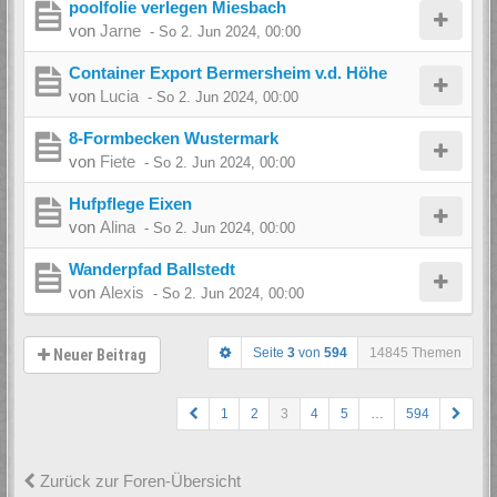
poolfolie verlegen Miesbach
von
Jarne
-
So 2. Jun 2024, 00:00
Container Export Bermersheim v.d. Höhe
von
Lucia
-
So 2. Jun 2024, 00:00
8-Formbecken Wustermark
von
Fiete
-
So 2. Jun 2024, 00:00
Hufpflege Eixen
von
Alina
-
So 2. Jun 2024, 00:00
Wanderpfad Ballstedt
von
Alexis
-
So 2. Jun 2024, 00:00
Seite
3
von
594
14845 Themen
Neuer Beitrag
1
2
3
4
5
…
594
Zurück zur Foren-Übersicht