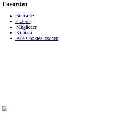
Favoriten
Startseite
Galerie
Mitglieder
Kontakt
Alle Cookies löschen
Ovalpool bis hin zu Rundpool, Achtformpool, rechteckigen Pools
Edelstahlpools gibt es in verschiedenen Ausführungen, Größen und Pr
an einer Metallwand zu befestigen. Allerdings muss Ihr Pool bei ein
ihren Garten rund um den Pool in ihre eigene Wohlfühloase. Daher 
Pool-Abdeckungen verlängern Sie das Badevergnügen in Ihrem eigenen
Seite. Kaufen Sie einen ovalen Pool mit Echtholzabdeckung bei Pool
Dieses ovale Schwimmbecken ist gut mit Fichten bewachsen und ist ein
komplett restaurieren. Für diese Ovalpool werden auf Pool.Net auch
Ihren Ovalpool. Damit Sie viele Jahre Freude am Schwimmen in Ihre
die den Winter zeigen. Bei Angeboten und technischen Fragen stehen 