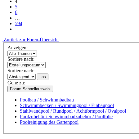
4
5
6
…
594
Zurück zur Foren-Übersicht
Anzeigen:
Sortiere nach:
Sortiere nach:
Los
Gehe zu:
Forum Schnellauswahl
Poolbau / Schwimmbadbau
Schwimmbecken / Swimmingpool / Einbaupool
Stahlwandpool / Rundpool / Achtformpool / Ovalpool
Poolzubehör / Schwimmbadzubehör / Poolfolie
Poolreinigung des Gartenpool