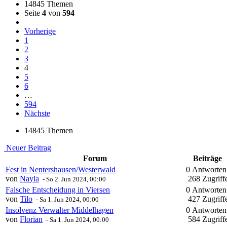
14845 Themen
Seite
4
von
594
Vorherige
1
2
3
4
5
6
…
594
Nächste
14845 Themen
Neuer Beitrag
Forum
Beiträge
Fest in Nentershausen/Westerwald
0 Antworte
von
Nayla
268 Zugriff
-
So 2. Jun 2024, 00:00
Falsche Entscheidung in Viersen
0 Antworte
von
Tilo
427 Zugriff
-
Sa 1. Jun 2024, 00:00
Insolvenz Verwalter Middelhagen
0 Antworte
von
Florian
584 Zugriff
-
Sa 1. Jun 2024, 00:00