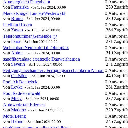
Autovergleich Dittenheim
0 Antworte
von
Franziska
259 Zugriff
-
Sa 1. Jun 2024, 00:00
Mandatsträger Linden/Westerwald
0 Antworte
von
Bruno
280 Zugriff
-
Sa 1. Jun 2024, 00:00
Pavillon Hosten
0 Antworte
von
Yassin
364 Zugriff
-
Sa 1. Jun 2024, 00:00
Telefonnummer Gemeinde @
0 Antworte
von
Ilaria
271 Zugriff
-
Sa 1. Jun 2024, 00:00
Weinanbau Neumarkt i.d. Oberpfalz
0 Antworte
von
Anton
310 Zugriff
-
Sa 1. Jun 2024, 00:00
sandfilteranlage ersatzteile Dauwelshausen
0 Antworte
von
Severin
241 Zugriff
-
Sa 1. Jun 2024, 00:00
Fertigungsmechaniker / Fertigungsmechanikerin Nauort
0 Antworte
von
Christine
449 Zugriff
-
Sa 1. Jun 2024, 00:00
Pool Alt Bennebek
0 Antworte
von
Levke
261 Zugriff
-
Sa 1. Jun 2024, 00:00
Pool Radevormwald
0 Antworte
von
Miley
237 Zugriff
-
Sa 1. Jun 2024, 00:00
Autowerkstatt Ellerbek
0 Antworte
von
Maddox
229 Zugriff
-
Sa 1. Jun 2024, 00:00
Motel Brenk
0 Antworte
von
Hanno
245 Zugriff
-
Sa 1. Jun 2024, 00:00
poolüberdachung rundbecken Irlbach
0 Antworte