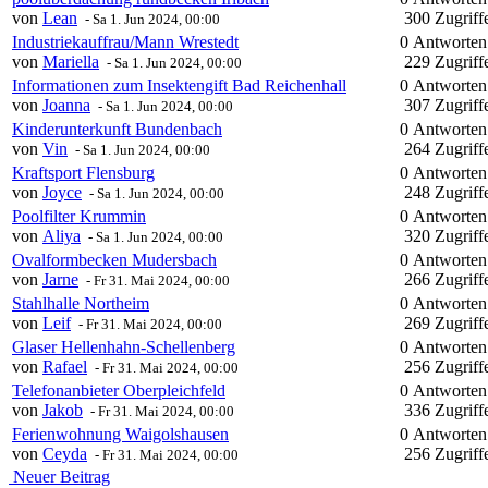
von
Lean
300 Zugriff
-
Sa 1. Jun 2024, 00:00
Industriekauffrau/Mann Wrestedt
0 Antworte
von
Mariella
229 Zugriff
-
Sa 1. Jun 2024, 00:00
Informationen zum Insektengift Bad Reichenhall
0 Antworte
von
Joanna
307 Zugriff
-
Sa 1. Jun 2024, 00:00
Kinderunterkunft Bundenbach
0 Antworte
von
Vin
264 Zugriff
-
Sa 1. Jun 2024, 00:00
Kraftsport Flensburg
0 Antworte
von
Joyce
248 Zugriff
-
Sa 1. Jun 2024, 00:00
Poolfilter Krummin
0 Antworte
von
Aliya
320 Zugriff
-
Sa 1. Jun 2024, 00:00
Ovalformbecken Mudersbach
0 Antworte
von
Jarne
266 Zugriff
-
Fr 31. Mai 2024, 00:00
Stahlhalle Northeim
0 Antworte
von
Leif
269 Zugriff
-
Fr 31. Mai 2024, 00:00
Glaser Hellenhahn-Schellenberg
0 Antworte
von
Rafael
256 Zugriff
-
Fr 31. Mai 2024, 00:00
Telefonanbieter Oberpleichfeld
0 Antworte
von
Jakob
336 Zugriff
-
Fr 31. Mai 2024, 00:00
Ferienwohnung Waigolshausen
0 Antworte
von
Ceyda
256 Zugriff
-
Fr 31. Mai 2024, 00:00
Neuer Beitrag