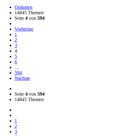
Optionen
14845 Themen
Seite
4
von
594
Vorherige
1
2
3
4
5
6
…
594
Nächste
Seite
4
von
594
14845 Themen
1
2
3