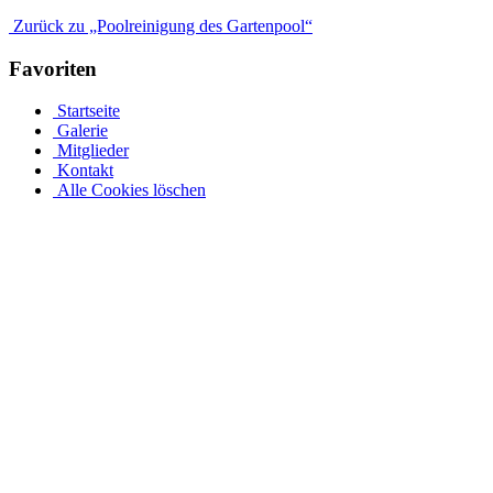
Zurück zu „Poolreinigung des Gartenpool“
Favoriten
Startseite
Galerie
Mitglieder
Kontakt
Alle Cookies löschen
Ovalpool bis hin zu Rundpool, Achtformpool, rechteckigen
Pools und Gartenpool bei Pool.Net
Edelstahlpools gibt es in verschiedenen Ausführungen, Größen und
Preisen. Der Ovalpool kann bis zu einer Wassertiefe von 1,20 m
kostenfrei eingebaut werden. Sie haben auch die Möglichkeit, Ihren
Poolrand an einer Metallwand zu befestigen. Allerdings muss Ihr
Pool bei einer Tiefe von 1,50 m mindestens 50 cm in die Tiefe
gehen. Viele von uns Poolbesitzern entsorgen ihren Rostpool
komplett und verwandeln ihren Garten rund um den Pool in ihre
eigene Wohlfühloase. Daher muss jeder seinen Pool nach seinen