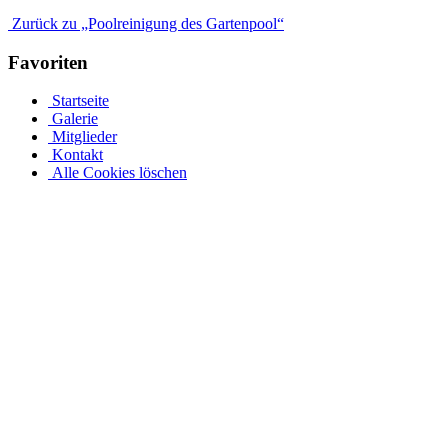
Zurück zu „Poolreinigung des Gartenpool“
Favoriten
Startseite
Galerie
Mitglieder
Kontakt
Alle Cookies löschen
Ovalpool bis hin zu Rundpool, Achtformpool, rechteckigen
Pools und Gartenpool bei Pool.Net
Edelstahlpools gibt es in verschiedenen Ausführungen, Größen und
Preisen. Der Ovalpool kann bis zu einer Wassertiefe von 1,20 m
kostenfrei eingebaut werden. Sie haben auch die Möglichkeit, Ihren
Poolrand an einer Metallwand zu befestigen. Allerdings muss Ihr
Pool bei einer Tiefe von 1,50 m mindestens 50 cm in die Tiefe
gehen. Viele von uns Poolbesitzern entsorgen ihren Rostpool
komplett und verwandeln ihren Garten rund um den Pool in ihre
eigene Wohlfühloase. Daher muss jeder seinen Pool nach seinen