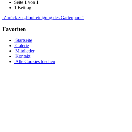
Seite
1
von
1
1 Beitrag
Zurück zu „Poolreinigung des Gartenpool“
Favoriten
Startseite
Galerie
Mitglieder
Kontakt
Alle Cookies löschen
Ovalpool bis hin zu Rundpool, Achtformpool, rechteckigen
Pools und Gartenpool bei Pool.Net
Edelstahlpools gibt es in verschiedenen Ausführungen, Größen und
Preisen. Der Ovalpool kann bis zu einer Wassertiefe von 1,20 m
kostenfrei eingebaut werden. Sie haben auch die Möglichkeit, Ihren
Poolrand an einer Metallwand zu befestigen. Allerdings muss Ihr
Pool bei einer Tiefe von 1,50 m mindestens 50 cm in die Tiefe
gehen. Viele von uns Poolbesitzern entsorgen ihren Rostpool