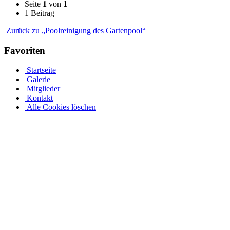
Seite
1
von
1
1 Beitrag
Zurück zu „Poolreinigung des Gartenpool“
Favoriten
Startseite
Galerie
Mitglieder
Kontakt
Alle Cookies löschen
Ovalpool bis hin zu Rundpool, Achtformpool, rechteckigen
Pools und Gartenpool bei Pool.Net
Edelstahlpools gibt es in verschiedenen Ausführungen, Größen und
Preisen. Der Ovalpool kann bis zu einer Wassertiefe von 1,20 m
kostenfrei eingebaut werden. Sie haben auch die Möglichkeit, Ihren
Poolrand an einer Metallwand zu befestigen. Allerdings muss Ihr
Pool bei einer Tiefe von 1,50 m mindestens 50 cm in die Tiefe
gehen. Viele von uns Poolbesitzern entsorgen ihren Rostpool