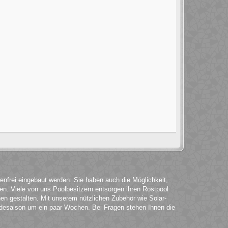
enfrei eingebaut werden. Sie haben auch die Möglichkeit,
hen. Viele von uns Poolbesitzern entsorgen ihren Rostpool
n gestalten. Mit unserem nützlichen Zubehör wie Solar-
desaison um ein paar Wochen. Bei Fragen stehen Ihnen die