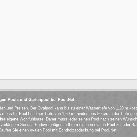
igen Pools und Gartenpool bei Pool.Net
ßen und Preisen. Der Ovalpool kann bis zu einer Wassertiefe von 1,20 m kost
gs muss Ihr Pool bei einer Tiefe von 1,50 m mindestens 50 cm in die Tiefe ge
ihre eigene Wohlfühloase. Daher muss jeder seinen Pool nach seinen Wünsche
erlängern Sie das Badevergnügen in Ihrem eigenen ovalen Pool zu jeder Ba
 Kaufen Sie einen ovalen Pool mit Echtholzabdeckung bei Pool.Net