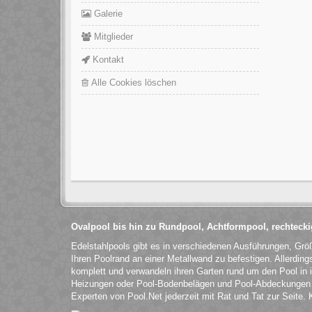
Galerie
Mitglieder
Kontakt
Alle Cookies löschen
Ovalpool bis hin zu Rundpool, Achtformpool, rechteck
Edelstahlpools gibt es in verschiedenen Ausführungen, Grö
Ihren Poolrand an einer Metallwand zu befestigen. Allerdin
komplett und verwandeln ihren Garten rund um den Pool in 
Heizungen oder Pool-Bodenbelägen und Pool-Abdeckungen v
Experten von Pool.Net jederzeit mit Rat und Tat zur Seite.