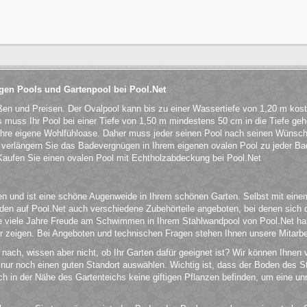
igen Pools und Gartenpool bei Pool.Net
ßen und Preisen. Der Ovalpool kann bis zu einer Wassertiefe von 1,20 m kost
gs muss Ihr Pool bei einer Tiefe von 1,50 m mindestens 50 cm in die Tiefe ge
ihre eigene Wohlfühloase. Daher muss jeder seinen Pool nach seinen Wünsche
erlängern Sie das Badevergnügen in Ihrem eigenen ovalen Pool zu jeder Ba
 Kaufen Sie einen ovalen Pool mit Echtholzabdeckung bei Pool.Net
und ist eine schöne Augenweide in Ihrem schönen Garten. Selbst mit einem Ho
werden auf Pool.Net auch verschiedene Zubehörteile angeboten, bei denen si
Sie viele Jahre Freude am Schwimmen in Ihrem Stahlwandpool von Pool.Net ha
 zeigen. Bei Angeboten und technischen Fragen stehen Ihnen unsere Mitarbeit
nach, wissen aber nicht, ob Ihr Garten dafür geeignet ist? Wir können Ihnen
nur noch einen guten Standort auswählen. Wichtig ist, dass der Boden des St
ch in der Nähe des Gartenteichs keine giftigen Pflanzen befinden, um eine