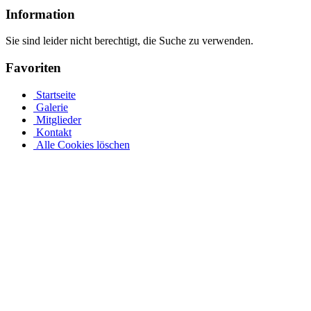
Information
Sie sind leider nicht berechtigt, die Suche zu verwenden.
Favoriten
Startseite
Galerie
Mitglieder
Kontakt
Alle Cookies löschen
Ovalpool bis hin zu Rundpool, Achtformpool, rechteckigen
Pools und Gartenpool bei Pool.Net
Edelstahlpools gibt es in verschiedenen Ausführungen, Größen und
Preisen. Der Ovalpool kann bis zu einer Wassertiefe von 1,20 m
kostenfrei eingebaut werden. Sie haben auch die Möglichkeit, Ihren
Poolrand an einer Metallwand zu befestigen. Allerdings muss Ihr
Pool bei einer Tiefe von 1,50 m mindestens 50 cm in die Tiefe
gehen. Viele von uns Poolbesitzern entsorgen ihren Rostpool