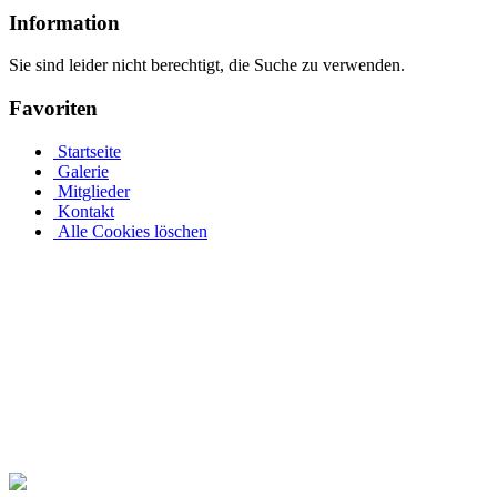
Information
Sie sind leider nicht berechtigt, die Suche zu verwenden.
Favoriten
Startseite
Galerie
Mitglieder
Kontakt
Alle Cookies löschen
Ovalpool bis hin zu Rundpool, Achtformpool, rechteckigen Pools
Edelstahlpools gibt es in verschiedenen Ausführungen, Größen und Pr
an einer Metallwand zu befestigen. Allerdings muss Ihr Pool bei ein
ihren Garten rund um den Pool in ihre eigene Wohlfühloase. Daher 
Pool-Abdeckungen verlängern Sie das Badevergnügen in Ihrem eigenen
Seite. Kaufen Sie einen ovalen Pool mit Echtholzabdeckung bei Pool