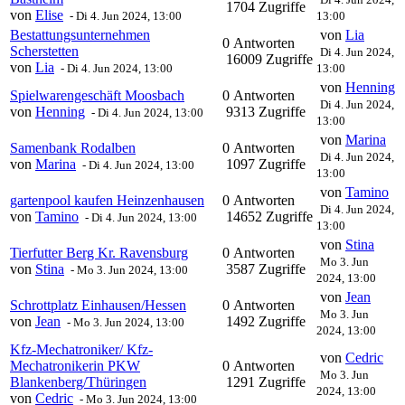
1704 Zugriffe
von
Elise
-
Di 4. Jun 2024, 13:00
13:00
Bestattungsunternehmen
von
Lia
0 Antworten
Scherstetten
Di 4. Jun 2024,
16009 Zugriffe
von
Lia
-
Di 4. Jun 2024, 13:00
13:00
von
Henning
Spielwarengeschäft Moosbach
0 Antworten
Di 4. Jun 2024,
von
Henning
9313 Zugriffe
-
Di 4. Jun 2024, 13:00
13:00
von
Marina
Samenbank Rodalben
0 Antworten
Di 4. Jun 2024,
von
Marina
1097 Zugriffe
-
Di 4. Jun 2024, 13:00
13:00
von
Tamino
gartenpool kaufen Heinzenhausen
0 Antworten
Di 4. Jun 2024,
von
Tamino
14652 Zugriffe
-
Di 4. Jun 2024, 13:00
13:00
von
Stina
Tierfutter Berg Kr. Ravensburg
0 Antworten
Mo 3. Jun
von
Stina
3587 Zugriffe
-
Mo 3. Jun 2024, 13:00
2024, 13:00
von
Jean
Schrottplatz Einhausen/Hessen
0 Antworten
Mo 3. Jun
von
Jean
1492 Zugriffe
-
Mo 3. Jun 2024, 13:00
2024, 13:00
Kfz-Mechatroniker/ Kfz-
von
Cedric
Mechatronikerin PKW
0 Antworten
Mo 3. Jun
Blankenberg/Thüringen
1291 Zugriffe
2024, 13:00
von
Cedric
-
Mo 3. Jun 2024, 13:00