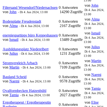
13:00
von
John
Filtersand Wesendorf/Niedersachsen
0 Antworten
Di 4. Jun 2024,
von
John
14290 Zugriffe
-
Di 4. Jun 2024, 13:00
13:00
von
Alma
Bodenplatte Freudenstadt
0 Antworten
Di 4. Jun 2024,
von
Alma
2167 Zugriffe
-
Di 4. Jun 2024, 13:00
13:00
von
Ismail
energiespartipps büro Keppeshausen
0 Antworten
Di 4. Jun 2024,
von
Ismail
13489 Zugriffe
-
Di 4. Jun 2024, 13:00
13:00
von
Julius
Ausbildungsplatz Niederelbert
0 Antworten
Di 4. Jun 2024,
von
Julius
1231 Zugriffe
-
Di 4. Jun 2024, 13:00
13:00
von
Martin
Stromvergleich Arbach
0 Antworten
Di 4. Jun 2024,
von
Martin
7109 Zugriffe
-
Di 4. Jun 2024, 13:00
13:00
von
Naemi
Bauland Scheid
0 Antworten
Di 4. Jun 2024,
von
Naemi
9578 Zugriffe
-
Di 4. Jun 2024, 13:00
13:00
von
Tamia
Ovalformbecken Hatzenbühl
0 Antworten
Di 4. Jun 2024,
von
Tamia
2027 Zugriffe
-
Di 4. Jun 2024, 13:00
13:00
Ergotherapeut / Ergotherapeutin
von
Elise
0 Antworten
Bastheim
Di 4. Jun 2024,