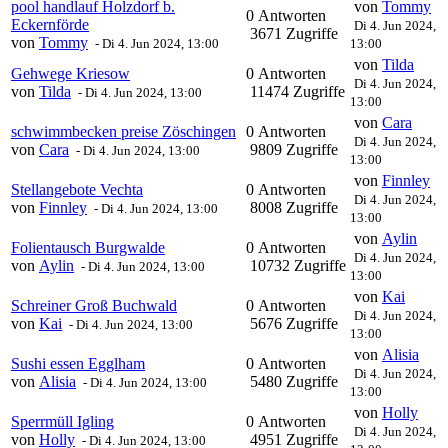
pool handlauf Holzdorf b.
von
Tommy
0 Antworten
Eckernförde
Di 4. Jun 2024,
3671 Zugriffe
von
Tommy
-
Di 4. Jun 2024, 13:00
13:00
von
Tilda
Gehwege Kriesow
0 Antworten
Di 4. Jun 2024,
von
Tilda
11474 Zugriffe
-
Di 4. Jun 2024, 13:00
13:00
von
Cara
schwimmbecken preise Zöschingen
0 Antworten
Di 4. Jun 2024,
von
Cara
9809 Zugriffe
-
Di 4. Jun 2024, 13:00
13:00
von
Finnley
Stellangebote Vechta
0 Antworten
Di 4. Jun 2024,
von
Finnley
8008 Zugriffe
-
Di 4. Jun 2024, 13:00
13:00
von
Aylin
Folientausch Burgwalde
0 Antworten
Di 4. Jun 2024,
von
Aylin
10732 Zugriffe
-
Di 4. Jun 2024, 13:00
13:00
von
Kai
Schreiner Groß Buchwald
0 Antworten
Di 4. Jun 2024,
von
Kai
5676 Zugriffe
-
Di 4. Jun 2024, 13:00
13:00
von
Alisia
Sushi essen Egglham
0 Antworten
Di 4. Jun 2024,
von
Alisia
5480 Zugriffe
-
Di 4. Jun 2024, 13:00
13:00
von
Holly
Sperrmüll Igling
0 Antworten
Di 4. Jun 2024,
von
Holly
4951 Zugriffe
-
Di 4. Jun 2024, 13:00