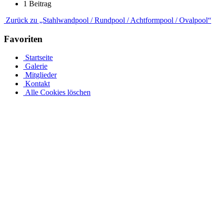
1 Beitrag
Zurück zu „Stahlwandpool / Rundpool / Achtformpool / Ovalpool“
Favoriten
Startseite
Galerie
Mitglieder
Kontakt
Alle Cookies löschen
Ovalpool bis hin zu Rundpool, Achtformpool, rechteckigen
Pools und Gartenpool bei Pool.Net
Edelstahlpools gibt es in verschiedenen Ausführungen, Größen und
Preisen. Der Ovalpool kann bis zu einer Wassertiefe von 1,20 m
kostenfrei eingebaut werden. Sie haben auch die Möglichkeit, Ihren
Poolrand an einer Metallwand zu befestigen. Allerdings muss Ihr
Pool bei einer Tiefe von 1,50 m mindestens 50 cm in die Tiefe
gehen. Viele von uns Poolbesitzern entsorgen ihren Rostpool
komplett und verwandeln ihren Garten rund um den Pool in ihre