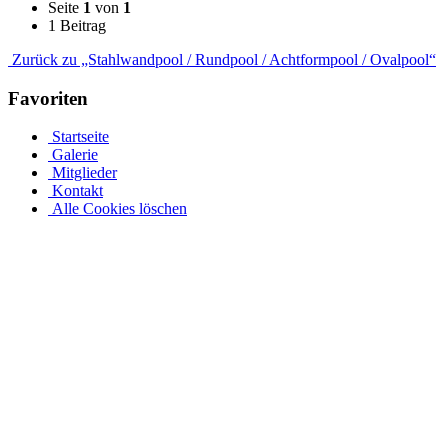
Seite
1
von
1
1 Beitrag
Zurück zu „Stahlwandpool / Rundpool / Achtformpool / Ovalpool“
Favoriten
Startseite
Galerie
Mitglieder
Kontakt
Alle Cookies löschen
Ovalpool bis hin zu Rundpool, Achtformpool, rechteckigen
Pools und Gartenpool bei Pool.Net
Edelstahlpools gibt es in verschiedenen Ausführungen, Größen und
Preisen. Der Ovalpool kann bis zu einer Wassertiefe von 1,20 m
kostenfrei eingebaut werden. Sie haben auch die Möglichkeit, Ihren
Poolrand an einer Metallwand zu befestigen. Allerdings muss Ihr
Pool bei einer Tiefe von 1,50 m mindestens 50 cm in die Tiefe
gehen. Viele von uns Poolbesitzern entsorgen ihren Rostpool