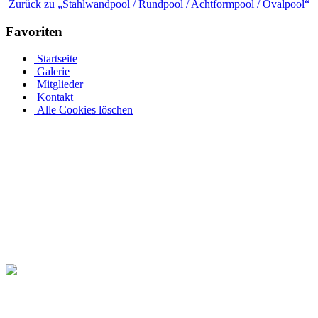
Zurück zu „Stahlwandpool / Rundpool / Achtformpool / Ovalpool“
Favoriten
Startseite
Galerie
Mitglieder
Kontakt
Alle Cookies löschen
Ovalpool bis hin zu Rundpool, Achtformpool, rechteckigen Pools
Edelstahlpools gibt es in verschiedenen Ausführungen, Größen und Pr
an einer Metallwand zu befestigen. Allerdings muss Ihr Pool bei ein
ihren Garten rund um den Pool in ihre eigene Wohlfühloase. Daher 
Pool-Abdeckungen verlängern Sie das Badevergnügen in Ihrem eigenen
Seite. Kaufen Sie einen ovalen Pool mit Echtholzabdeckung bei Pool
Dieses ovale Schwimmbecken ist gut mit Fichten bewachsen und ist ein
komplett restaurieren. Für diese Ovalpool werden auf Pool.Net auch