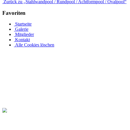
Zurück zu „Stahlwandpool / Rundpool / Achtformpool / Ovalpool“
Favoriten
Startseite
Galerie
Mitglieder
Kontakt
Alle Cookies löschen
Ovalpool bis hin zu Rundpool, Achtformpool, rechteckigen Pools
Edelstahlpools gibt es in verschiedenen Ausführungen, Größen und Pr
an einer Metallwand zu befestigen. Allerdings muss Ihr Pool bei ein
ihren Garten rund um den Pool in ihre eigene Wohlfühloase. Daher 
Pool-Abdeckungen verlängern Sie das Badevergnügen in Ihrem eigenen
Seite. Kaufen Sie einen ovalen Pool mit Echtholzabdeckung bei Pool
Dieses ovale Schwimmbecken ist gut mit Fichten bewachsen und ist ein
komplett restaurieren. Für diese Ovalpool werden auf Pool.Net auch