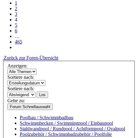
1
2
3
4
5
6
…
465
Zurück zur Foren-Übersicht
Anzeigen:
Sortiere nach:
Sortiere nach:
Los
Gehe zu:
Forum Schnellauswahl
Poolbau / Schwimmbadbau
Schwimmbecken / Swimmingpool / Einbaupool
Stahlwandpool / Rundpool / Achtformpool / Ovalpool
Poolzubehör / Schwimmbadzubehör / Poolfolie