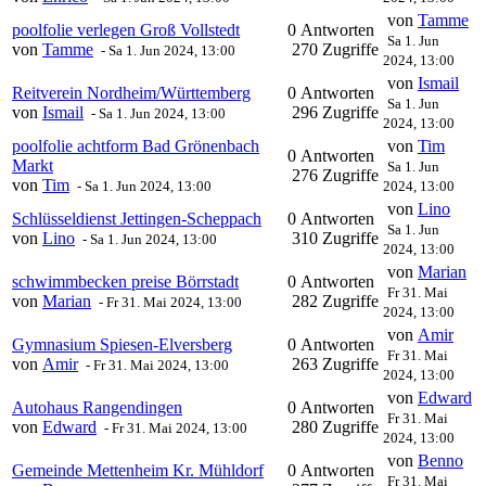
von
Tamme
poolfolie verlegen Groß Vollstedt
0 Antworten
Sa 1. Jun
von
Tamme
270 Zugriffe
-
Sa 1. Jun 2024, 13:00
2024, 13:00
von
Ismail
Reitverein Nordheim/Württemberg
0 Antworten
Sa 1. Jun
von
Ismail
296 Zugriffe
-
Sa 1. Jun 2024, 13:00
2024, 13:00
poolfolie achtform Bad Grönenbach
von
Tim
0 Antworten
Markt
Sa 1. Jun
276 Zugriffe
von
Tim
-
Sa 1. Jun 2024, 13:00
2024, 13:00
von
Lino
Schlüsseldienst Jettingen-Scheppach
0 Antworten
Sa 1. Jun
von
Lino
310 Zugriffe
-
Sa 1. Jun 2024, 13:00
2024, 13:00
von
Marian
schwimmbecken preise Börrstadt
0 Antworten
Fr 31. Mai
von
Marian
282 Zugriffe
-
Fr 31. Mai 2024, 13:00
2024, 13:00
von
Amir
Gymnasium Spiesen-Elversberg
0 Antworten
Fr 31. Mai
von
Amir
263 Zugriffe
-
Fr 31. Mai 2024, 13:00
2024, 13:00
von
Edward
Autohaus Rangendingen
0 Antworten
Fr 31. Mai
von
Edward
280 Zugriffe
-
Fr 31. Mai 2024, 13:00
2024, 13:00
von
Benno
Gemeinde Mettenheim Kr. Mühldorf
0 Antworten
Fr 31. Mai