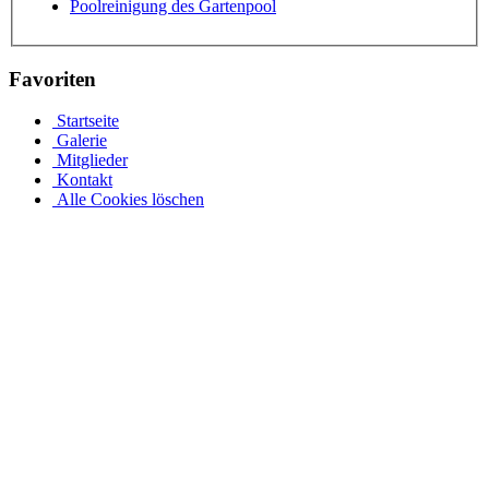
Poolreinigung des Gartenpool
Favoriten
Startseite
Galerie
Mitglieder
Kontakt
Alle Cookies löschen
Ovalpool bis hin zu Rundpool, Achtformpool, rechteckigen
Pools und Gartenpool bei Pool.Net
Edelstahlpools gibt es in verschiedenen Ausführungen, Größen und
Preisen. Der Ovalpool kann bis zu einer Wassertiefe von 1,20 m
kostenfrei eingebaut werden. Sie haben auch die Möglichkeit, Ihren
Poolrand an einer Metallwand zu befestigen. Allerdings muss Ihr
Pool bei einer Tiefe von 1,50 m mindestens 50 cm in die Tiefe
gehen. Viele von uns Poolbesitzern entsorgen ihren Rostpool
komplett und verwandeln ihren Garten rund um den Pool in ihre
eigene Wohlfühloase. Daher muss jeder seinen Pool nach seinen