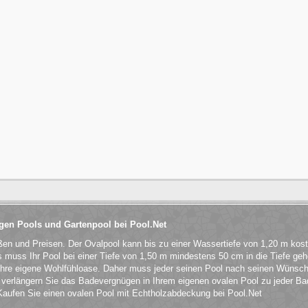
igen Pools und Gartenpool bei Pool.Net
ßen und Preisen. Der Ovalpool kann bis zu einer Wassertiefe von 1,20 m kost
gs muss Ihr Pool bei einer Tiefe von 1,50 m mindestens 50 cm in die Tiefe ge
ihre eigene Wohlfühloase. Daher muss jeder seinen Pool nach seinen Wünsche
erlängern Sie das Badevergnügen in Ihrem eigenen ovalen Pool zu jeder Ba
 Kaufen Sie einen ovalen Pool mit Echtholzabdeckung bei Pool.Net