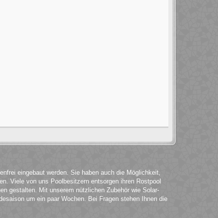
enfrei eingebaut werden. Sie haben auch die Möglichkeit,
hen. Viele von uns Poolbesitzern entsorgen ihren Rostpool
n gestalten. Mit unserem nützlichen Zubehör wie Solar-
desaison um ein paar Wochen. Bei Fragen stehen Ihnen die