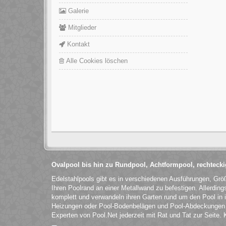
Galerie
Mitglieder
Kontakt
Alle Cookies löschen
Ovalpool bis hin zu Rundpool, Achtformpool, rechteck
Edelstahlpools gibt es in verschiedenen Ausführungen, Grö
Ihren Poolrand an einer Metallwand zu befestigen. Allerdin
komplett und verwandeln ihren Garten rund um den Pool in 
Heizungen oder Pool-Bodenbelägen und Pool-Abdeckungen v
Experten von Pool.Net jederzeit mit Rat und Tat zur Seite.