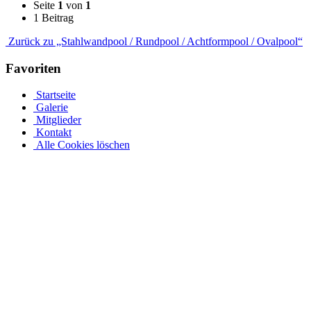
Seite
1
von
1
1 Beitrag
Zurück zu „Stahlwandpool / Rundpool / Achtformpool / Ovalpool“
Favoriten
Startseite
Galerie
Mitglieder
Kontakt
Alle Cookies löschen
Ovalpool bis hin zu Rundpool, Achtformpool, rechteckigen
Pools und Gartenpool bei Pool.Net
Edelstahlpools gibt es in verschiedenen Ausführungen, Größen und
Preisen. Der Ovalpool kann bis zu einer Wassertiefe von 1,20 m
kostenfrei eingebaut werden. Sie haben auch die Möglichkeit, Ihren
Poolrand an einer Metallwand zu befestigen. Allerdings muss Ihr
Pool bei einer Tiefe von 1,50 m mindestens 50 cm in die Tiefe
gehen. Viele von uns Poolbesitzern entsorgen ihren Rostpool