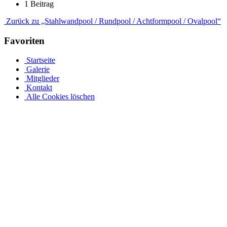
1 Beitrag
Zurück zu „Stahlwandpool / Rundpool / Achtformpool / Ovalpool“
Favoriten
Startseite
Galerie
Mitglieder
Kontakt
Alle Cookies löschen
Ovalpool bis hin zu Rundpool, Achtformpool, rechteckigen
Pools und Gartenpool bei Pool.Net
Edelstahlpools gibt es in verschiedenen Ausführungen, Größen und
Preisen. Der Ovalpool kann bis zu einer Wassertiefe von 1,20 m
kostenfrei eingebaut werden. Sie haben auch die Möglichkeit, Ihren
Poolrand an einer Metallwand zu befestigen. Allerdings muss Ihr
Pool bei einer Tiefe von 1,50 m mindestens 50 cm in die Tiefe
gehen. Viele von uns Poolbesitzern entsorgen ihren Rostpool
komplett und verwandeln ihren Garten rund um den Pool in ihre