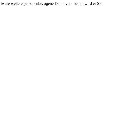
ftware weitere personenbezogene Daten verarbeitet, wird er Sie
ei eingebaut werden. Sie haben auch die Möglichkeit, Ihren Poolrand
 Poolbesitzern entsorgen ihren Rostpool komplett und verwandeln