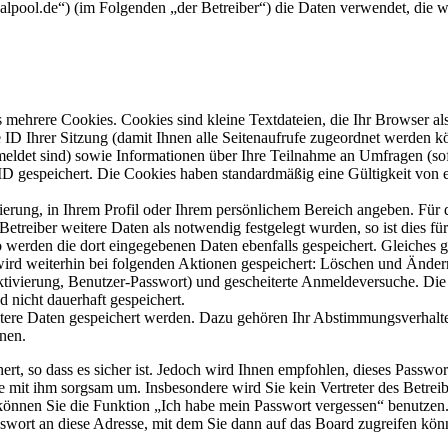
ovalpool.de“) (im Folgenden „der Betreiber“) die Daten verwendet, di
mehrere Cookies. Cookies sind kleine Textdateien, die Ihr Browser al
le ID Ihrer Sitzung (damit Ihnen alle Seitenaufrufe zugeordnet werden 
meldet sind) sowie Informationen über Ihre Teilnahme an Umfragen (sof
-ID gespeichert. Die Cookies haben standardmäßig eine Gültigkeit von e
rierung, in Ihrem Profil oder Ihrem persönlichem Bereich angeben. Für 
eiber weitere Daten als notwendig festgelegt wurden, so ist dies für 
so werden die dort eingegebenen Daten ebenfalls gespeichert. Gleiches g
 wird weiterhin bei folgenden Aktionen gespeichert: Löschen und Ände
ktivierung, Benutzer-Passwort) und gescheiterte Anmeldeversuche. D
d nicht dauerhaft gespeichert.
itere Daten gespeichert werden. Dazu gehören Ihr Abstimmungsverhalte
nen.
rt, so dass es sicher ist. Jedoch wird Ihnen empfohlen, dieses Passwo
ie mit ihm sorgsam um. Insbesondere wird Sie kein Vertreter des Betrei
o können Sie die Funktion „Ich habe mein Passwort vergessen“ benutz
sswort an diese Adresse, mit dem Sie dann auf das Board zugreifen kön