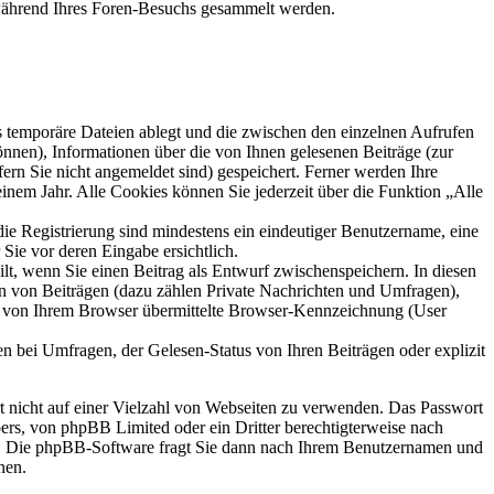
e während Ihres Foren-Besuchs gesammelt werden.
s temporäre Dateien ablegt und die zwischen den einzelnen Aufrufen
können), Informationen über die von Ihnen gelesenen Beiträge (zur
ern Sie nicht angemeldet sind) gespeichert. Ferner werden Ihre
inem Jahr. Alle Cookies können Sie jederzeit über die Funktion „Alle
die Registrierung sind mindestens ein eindeutiger Benutzername, eine
Sie vor deren Eingabe ersichtlich.
ilt, wenn Sie einen Beitrag als Entwurf zwischenspeichern. In diesen
rn von Beiträgen (dazu zählen Private Nachrichten und Umfragen),
ie von Ihrem Browser übermittelte Browser-Kennzeichnung (User
n bei Umfragen, der Gelesen-Status von Ihren Beiträgen oder explizit
rt nicht auf einer Vielzahl von Webseiten zu verwenden. Das Passwort
bers, von phpBB Limited oder ein Dritter berechtigterweise nach
en. Die phpBB-Software fragt Sie dann nach Ihrem Benutzernamen und
nen.