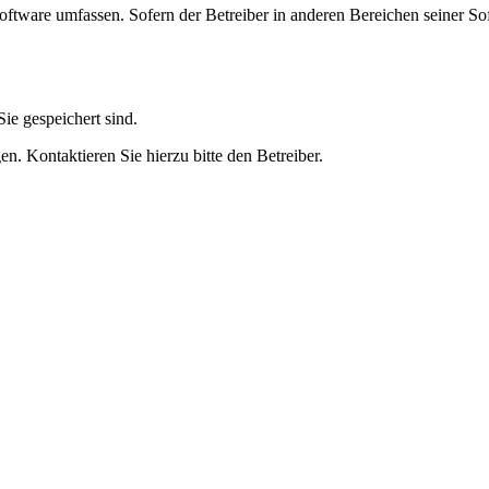
oftware umfassen. Sofern der Betreiber in anderen Bereichen seiner So
ie gespeichert sind.
n. Kontaktieren Sie hierzu bitte den Betreiber.
 und Gartenpool bei Pool.Net
eisen. Der Ovalpool kann bis zu einer Wassertiefe von 1,20 m kostenfr
er Tiefe von 1,50 m mindestens 50 cm in die Tiefe gehen. Viele von uns