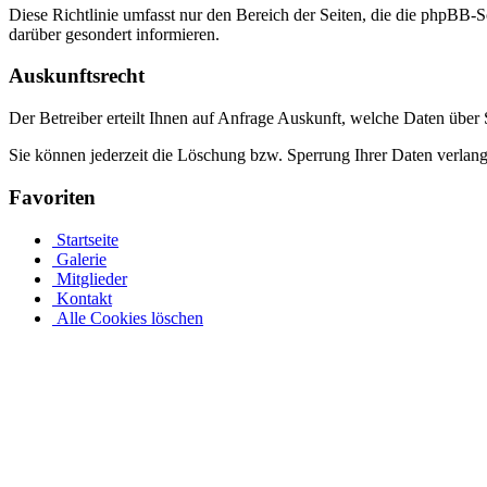
Diese Richtlinie umfasst nur den Bereich der Seiten, die die phpBB-S
darüber gesondert informieren.
Auskunftsrecht
Der Betreiber erteilt Ihnen auf Anfrage Auskunft, welche Daten über S
Sie können jederzeit die Löschung bzw. Sperrung Ihrer Daten verlange
Favoriten
Startseite
Galerie
Mitglieder
Kontakt
Alle Cookies löschen
Ovalpool bis hin zu Rundpool, Achtformpool, rechteckigen Pools
Edelstahlpools gibt es in verschiedenen Ausführungen, Größen und Pr
an einer Metallwand zu befestigen. Allerdings muss Ihr Pool bei ein