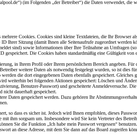
ovalpool.de“) (im Folgenden „der Betreiber“) die Daten verwendet, di
mehrere Cookies. Cookies sind kleine Textdateien, die Ihr Browser al
le ID Ihrer Sitzung (damit Ihnen alle Seitenaufrufe zugeordnet werden 
meldet sind) sowie Informationen über Ihre Teilnahme an Umfragen (sof
-ID gespeichert. Die Cookies haben standardmäßig eine Gültigkeit von e
rierung, in Ihrem Profil oder Ihrem persönlichem Bereich angeben. Für 
eiber weitere Daten als notwendig festgelegt wurden, so ist dies für 
so werden die dort eingegebenen Daten ebenfalls gespeichert. Gleiches g
 wird weiterhin bei folgenden Aktionen gespeichert: Löschen und Ände
ktivierung, Benutzer-Passwort) und gescheiterte Anmeldeversuche. D
d nicht dauerhaft gespeichert.
itere Daten gespeichert werden. Dazu gehören Ihr Abstimmungsverhalte
nen.
rt, so dass es sicher ist. Jedoch wird Ihnen empfohlen, dieses Passwo
ie mit ihm sorgsam um. Insbesondere wird Sie kein Vertreter des Betrei
o können Sie die Funktion „Ich habe mein Passwort vergessen“ benutz
sswort an diese Adresse, mit dem Sie dann auf das Board zugreifen kön