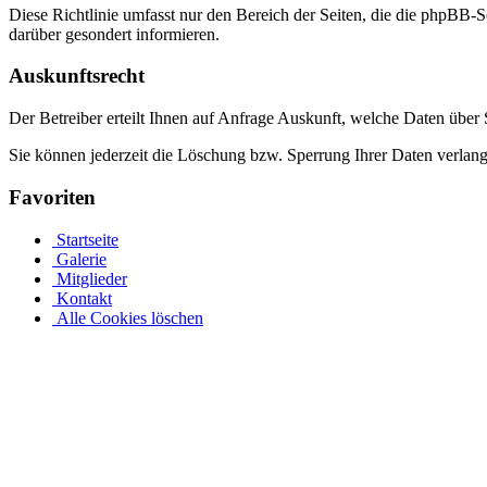
Diese Richtlinie umfasst nur den Bereich der Seiten, die die phpBB-S
darüber gesondert informieren.
Auskunftsrecht
Der Betreiber erteilt Ihnen auf Anfrage Auskunft, welche Daten über S
Sie können jederzeit die Löschung bzw. Sperrung Ihrer Daten verlange
Favoriten
Startseite
Galerie
Mitglieder
Kontakt
Alle Cookies löschen
Ovalpool bis hin zu Rundpool, Achtformpool, rechteckigen Pools
Edelstahlpools gibt es in verschiedenen Ausführungen, Größen und Pr
an einer Metallwand zu befestigen. Allerdings muss Ihr Pool bei ein