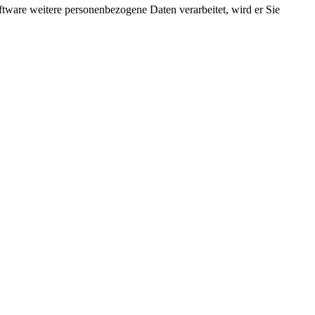
ftware weitere personenbezogene Daten verarbeitet, wird er Sie
ei eingebaut werden. Sie haben auch die Möglichkeit, Ihren Poolrand
 Poolbesitzern entsorgen ihren Rostpool komplett und verwandeln