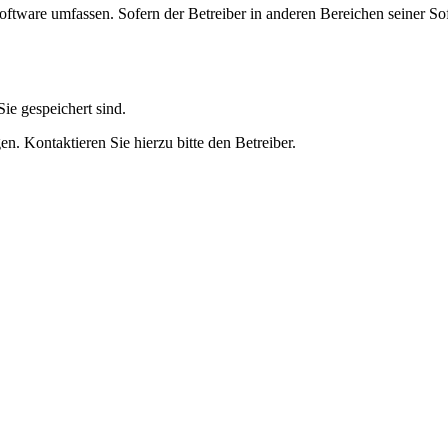
oftware umfassen. Sofern der Betreiber in anderen Bereichen seiner So
ie gespeichert sind.
n. Kontaktieren Sie hierzu bitte den Betreiber.
 und Gartenpool bei Pool.Net
eisen. Der Ovalpool kann bis zu einer Wassertiefe von 1,20 m kostenfr
er Tiefe von 1,50 m mindestens 50 cm in die Tiefe gehen. Viele von uns