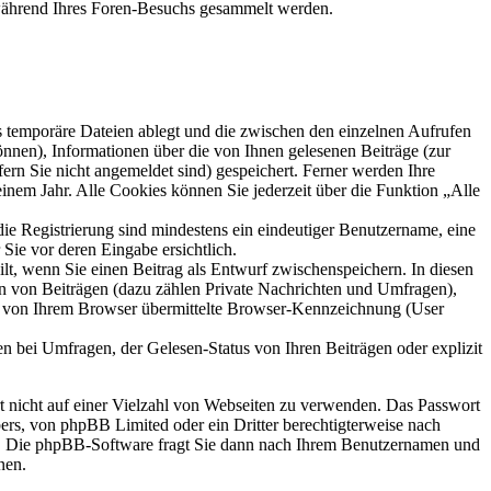
e während Ihres Foren-Besuchs gesammelt werden.
s temporäre Dateien ablegt und die zwischen den einzelnen Aufrufen
können), Informationen über die von Ihnen gelesenen Beiträge (zur
ern Sie nicht angemeldet sind) gespeichert. Ferner werden Ihre
inem Jahr. Alle Cookies können Sie jederzeit über die Funktion „Alle
die Registrierung sind mindestens ein eindeutiger Benutzername, eine
Sie vor deren Eingabe ersichtlich.
ilt, wenn Sie einen Beitrag als Entwurf zwischenspeichern. In diesen
rn von Beiträgen (dazu zählen Private Nachrichten und Umfragen),
ie von Ihrem Browser übermittelte Browser-Kennzeichnung (User
n bei Umfragen, der Gelesen-Status von Ihren Beiträgen oder explizit
rt nicht auf einer Vielzahl von Webseiten zu verwenden. Das Passwort
bers, von phpBB Limited oder ein Dritter berechtigterweise nach
en. Die phpBB-Software fragt Sie dann nach Ihrem Benutzernamen und
nen.